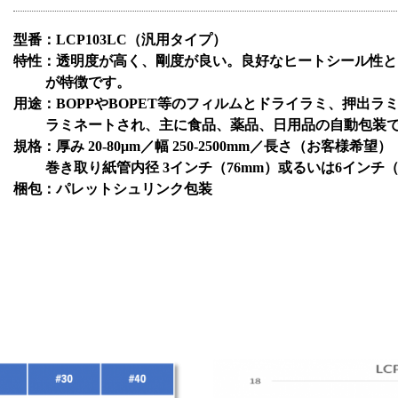
型番：LCP103LC（汎用タイプ）
特性：透明度が高く、剛度が良い。良好なヒートシール性と
が特徴です。
用途：
BOPP
や
BOPET
等のフィルムとドライラミ、押出ラ
ラミネートされ、主に食品、薬品、日用品の自動包装で
規格：厚み
20-80μm
／幅
250-2500mm
／長さ（お客様希望）
巻き取り紙管内径
3
インチ（
76mm
）或るいは
6
インチ
梱包：パレットシュリンク包装